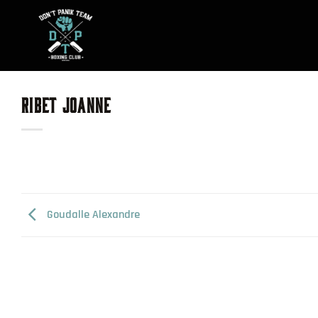
Skip
to
content
RIBET JOANNE
Goudalle Alexandre