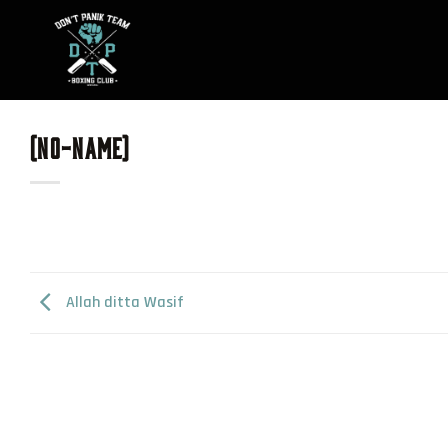
Skip
to
content
(NO-NAME)
Allah ditta Wasif