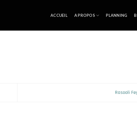
ACCUEIL
A PROPOS
PLANNING
B
Rasooli F